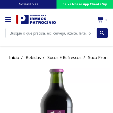
Nossas Lojas
Baixe Nosso App Cliente Vip
0
search
Início
Bebidas
Sucos E Refrescos
Suco Pronto