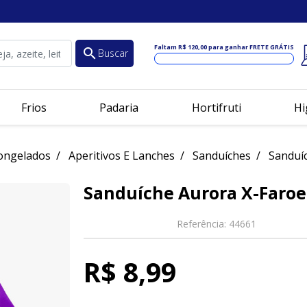
Faltam
R$ 120,00
para ganhar FRETE GRÁTIS
search
Buscar
Frios
Padaria
Hortifruti
Hi
ongelados
Aperitivos E Lanches
Sanduíches
Sanduíc
Sanduíche Aurora X-Faroe
Referência:
44661
R$ 8,99