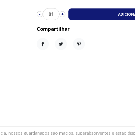
01
-
+
ADICION
Compartilhar
Compartilhar
Tweet
Pinterest
ência, nossos guardanapos são macios, superabsorventes e estão dis