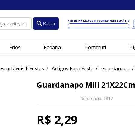
Faltam
R$ 120,00
para ganhar FRETE GRÁTIS
search
Buscar
Frios
Padaria
Hortifruti
Hi
escartáveis E Festas
Artigos Para Festa
Guardanapo
Guardanapo Mili 21X22C
Referência:
9817
R$ 2,29