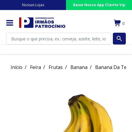
Nossas Lojas
Baixe Nosso App Cliente Vip
0
search
Início
Feira
Frutas
Banana
Banana Da Terr