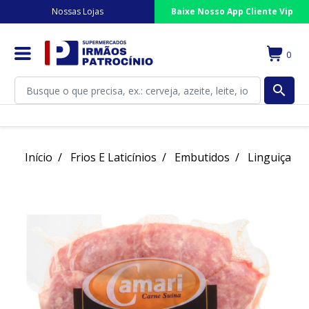
Nossas Lojas
Baixe Nosso App Cliente Vip
0
search
Início
Frios E Laticínios
Embutidos
Linguiça