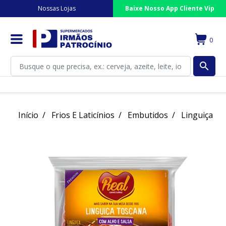
Nossas Lojas
Baixe Nosso App Cliente Vip
0
search
Início
Frios E Laticínios
Embutidos
Linguiça