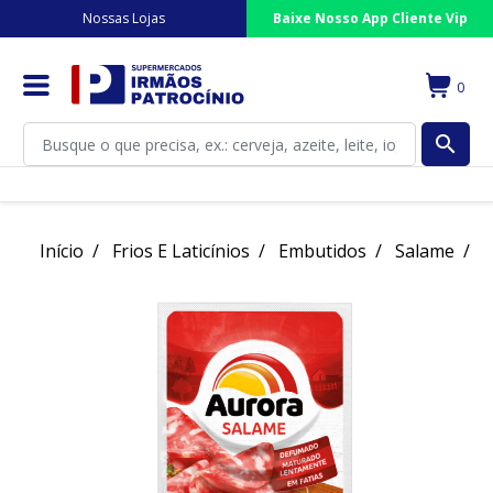
Nossas Lojas
Baixe Nosso App Cliente Vip
0
search
Início
Frios E Laticínios
Embutidos
Salame
S