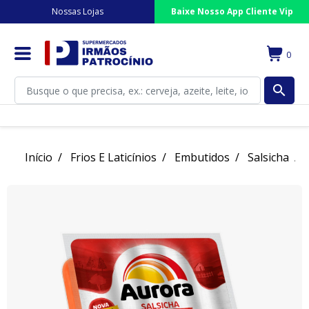
Nossas Lojas
Baixe Nosso App Cliente Vip
0
search
Início
Frios E Laticínios
Embutidos
Salsicha