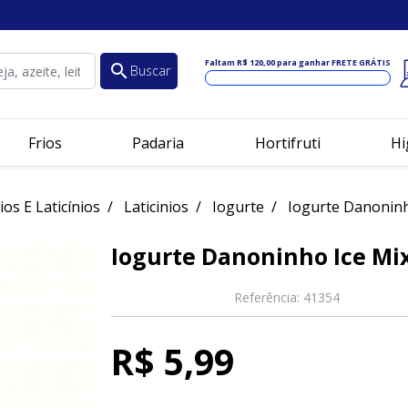
Faltam
R$ 120,00
para ganhar FRETE GRÁTIS
search
Buscar
Frios
Padaria
Hortifruti
Hi
ios E Laticínios
Laticinios
Iogurte
Iogurte Danoninh
Iogurte Danoninho Ice Mi
Referência:
41354
R$ 5,99