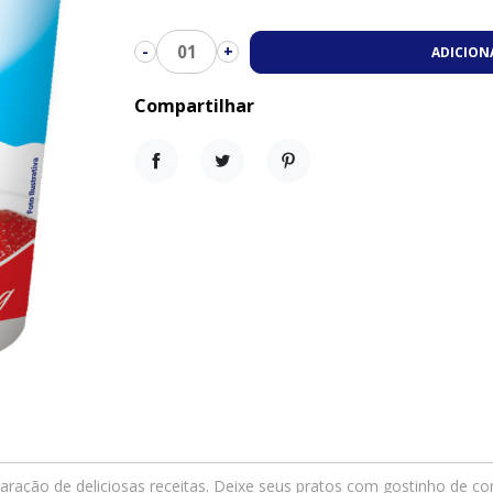
01
-
+
ADICION
Compartilhar
Compartilhar
Tweet
Pinterest
ração de deliciosas receitas. Deixe seus pratos com gostinho de co