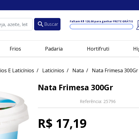
Faltam
R$ 120,00
para ganhar FRETE GRÁTIS
search
Buscar
Frios
Padaria
Hortifruti
Hi
ios E Laticínios
Laticinios
Nata
Nata Frimesa 300Gr
Nata Frimesa 300Gr
Referência:
25796
R$ 17,19