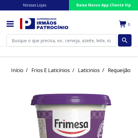
Nossas Lojas
Baixe Nosso App Cliente Vip
0
search
Início
Frios E Laticínios
Laticinios
Requeijão