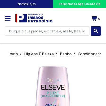
Nossas Lojas
Baixe Nosso App Cliente Vip
0
search
Início
Higiene E Beleza
Banho
Condicionador