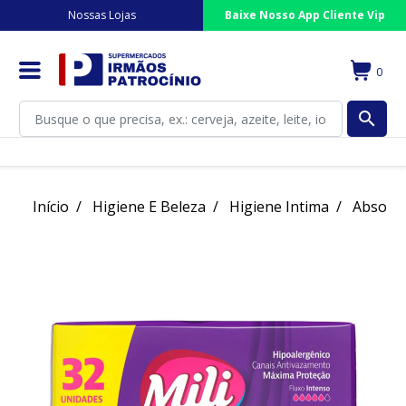
Nossas Lojas
Baixe Nosso App Cliente Vip
0
search
Início
Higiene E Beleza
Higiene Intima
Absorv