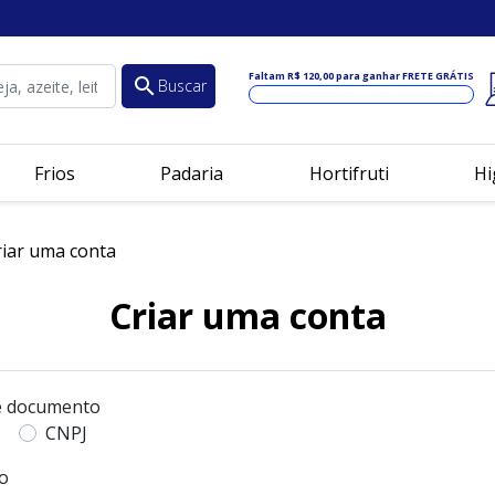
Faltam
R$ 120,00
para ganhar FRETE GRÁTIS
search
Buscar
Frios
Padaria
Hortifruti
Hi
iar uma conta
Criar uma conta
e documento
CNPJ
o