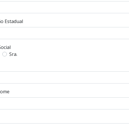
ão Estadual
Social
Sra.
nome