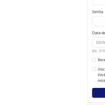
Senha
Data d
(Ex.: 31
Rec
Ins
Você
noss