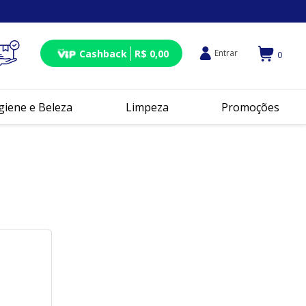
Cashback
R$ 0,00
Entrar
0
giene e Beleza
Limpeza
Promoções