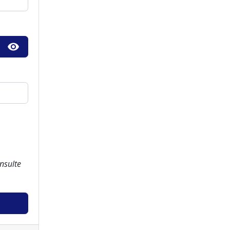
visibility
nsulte