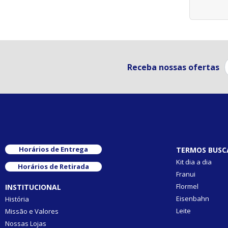
Receba nossas ofertas
Horários de Entrega
TERMOS BUSC
Kit dia a dia
Horários de Retirada
Franui
Flormel
INSTITUCIONAL
Eisenbahn
História
Leite
Missão e Valores
Nossas Lojas