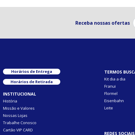
Receba nossas ofertas
Horários de Entrega
TERMOS BUSC
Kit dia a dia
Horários de Retirada
Franui
Flormel
INSTITUCIONAL
Eisenbahn
História
Leite
Missão e Valores
Nossas Lojas
Trabalhe Conosco
Cartão VIP CARD
REDES SOCIAIS