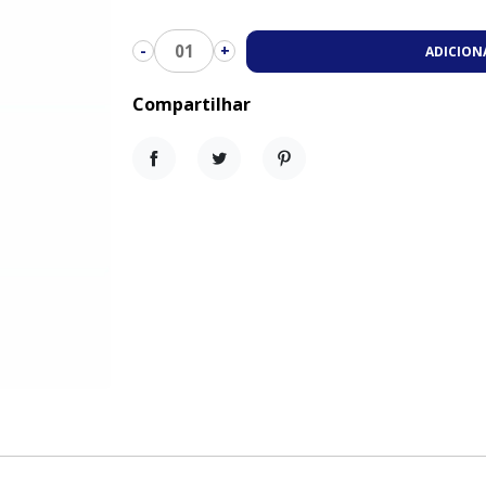
01
-
+
ADICION
Compartilhar
Compartilhar
Tweet
Pinterest