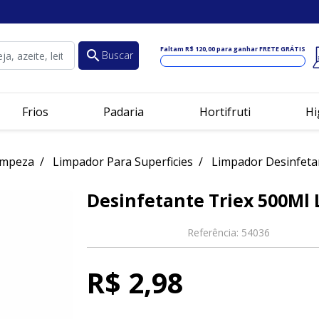
Faltam
R$ 120,00
para ganhar FRETE GRÁTIS
search
Buscar
Frios
Padaria
Hortifruti
Hi
impeza
Limpador Para Superficies
Limpador Desinfeta
Desinfetante Triex 500Ml
Referência:
54036
R$ 2,98