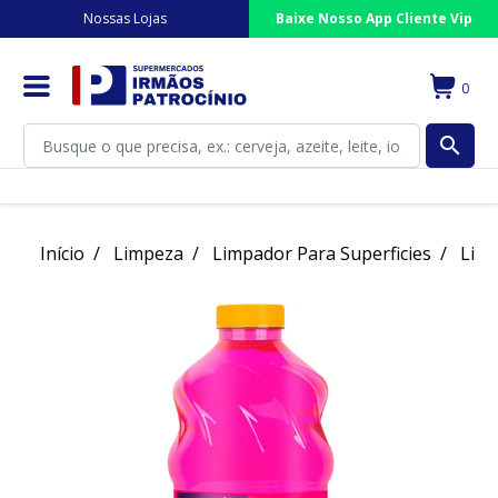
Nossas Lojas
Baixe Nosso App Cliente Vip
0
search
Início
Limpeza
Limpador Para Superficies
Limp