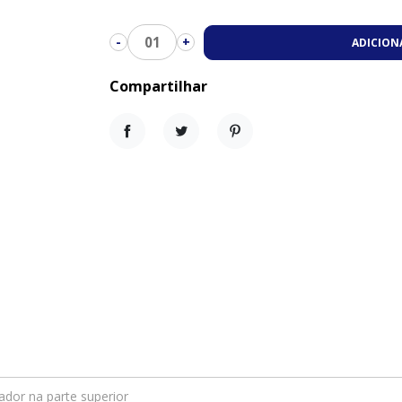
01
-
+
ADICION
Compartilhar
Compartilhar
Tweet
Pinterest
or na parte superior