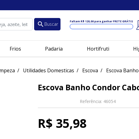
Faltam
R$ 120,00
para ganhar FRETE GRÁTIS
search
Buscar
Frios
Padaria
Hortifruti
Hi
impeza
Utilidades Domesticas
Escova
Escova Banho
Escova Banho Condor Cab
Referência:
46054
R$ 35,98