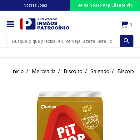
Nossas Lojas
Baixe Nosso App Cliente Vip
0
search
Início
Mercearia
Biscoito
Salgado
Biscoito 