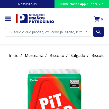
Nossas Lojas
Baixe Nosso App Cliente Vip
0
search
Início
Mercearia
Biscoito
Salgado
Biscoito P