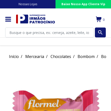
Nossas Lojas
Baixe Nosso App Cliente Vip
0
search
Início
Mercearia
Chocolates
Bombom
Bombo