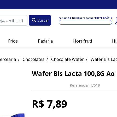
Faltam
R$ 120,00
para ganhar FRETE GRÁTIS
search
Buscar
Frios
Padaria
Hortifruti
Hi
ercearia
Chocolates
Chocolate Wafer
Wafer Bis Lac
Wafer Bis Lacta 100,8G Ao 
Referência:
47019
R$ 7,89