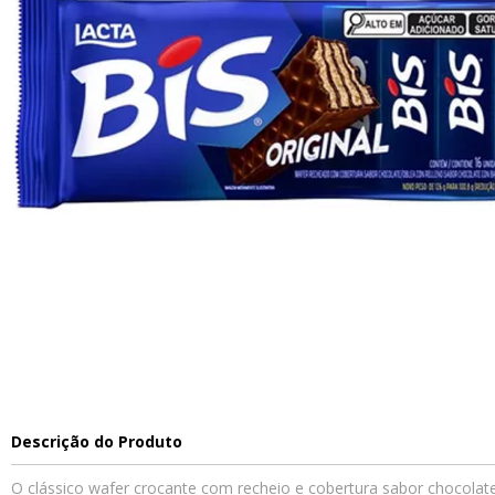
Descrição do Produto
O clássico wafer crocante com recheio e cobertura sabor chocolate