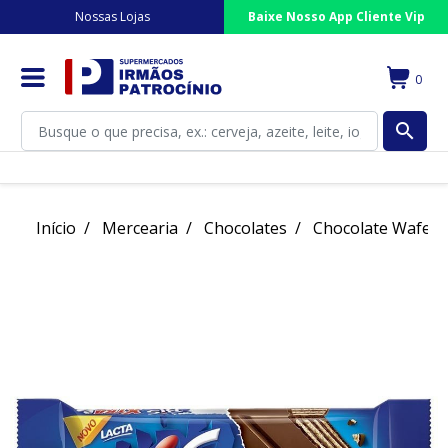
Nossas Lojas
Baixe Nosso App Cliente Vip
0
search
Início
Mercearia
Chocolates
Chocolate Wafer