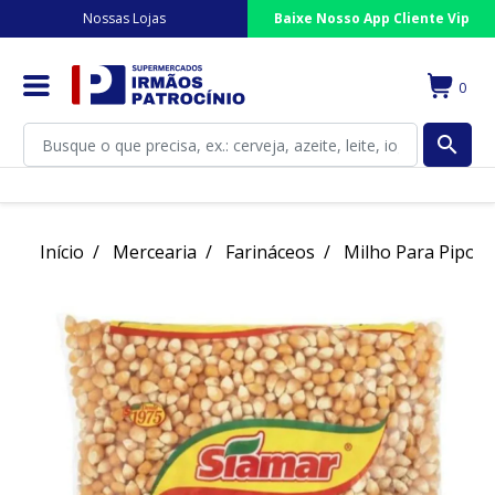
Nossas Lojas
Baixe Nosso App Cliente Vip
0
search
Início
Mercearia
Farináceos
Milho Para Pipoca