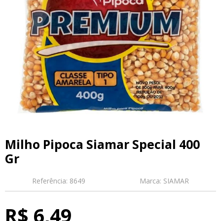
Milho Pipoca Siamar Special 400
Gr
Referência:
8649
Marca:
SIAMAR
R$ 6,49