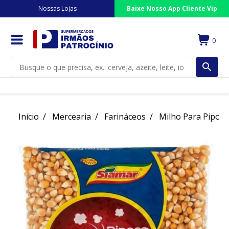
Nossas Lojas
Baixe Nosso App Cliente Vip
0
search
Início
Mercearia
Farináceos
Milho Para Pipoca