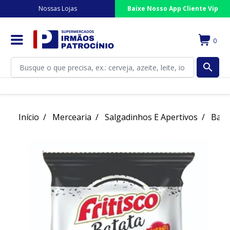
Nossas Lojas
Baixe Nosso App Cliente Vip
0
search
Início
Mercearia
Salgadinhos E Apertivos
Bata