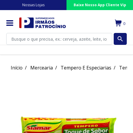
Nossas Lojas
Baixe Nosso App Cliente Vip
0
search
Início
Mercearia
Tempero E Especiarias
Tempe