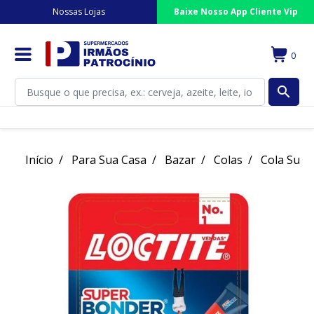
Nossas Lojas
Baixe Nosso App Cliente Vip
0
search
Início
Para Sua Casa
Bazar
Colas
Cola Supe