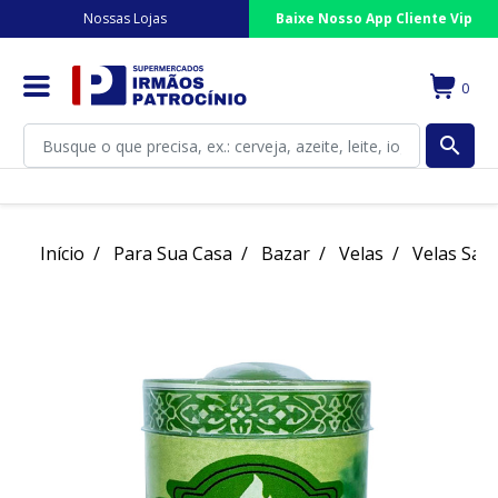
Nossas Lojas
Baixe Nosso App Cliente Vip
0
search
Início
Para Sua Casa
Bazar
Velas
Velas Sao 