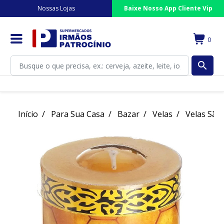
Nossas Lojas
Baixe Nosso App Cliente Vip
0
search
Início
Para Sua Casa
Bazar
Velas
Velas São 