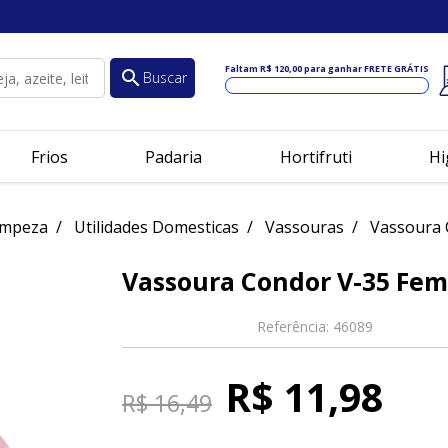
Faltam
R$ 120,00
para ganhar FRETE GRÁTIS
search
Buscar
Frios
Padaria
Hortifruti
Hi
impeza
Utilidades Domesticas
Vassouras
Vassoura 
Vassoura Condor V-35 Fe
Referência:
46089
R$ 11,98
R$ 16,49