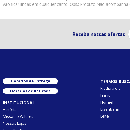
vão ficar lindas em qualquer canto. Obs.: Produto Não acompanha 
Receba nossas ofertas
Horários de Entrega
TERMOS BUSC
Kit dia a dia
Horários de Retirada
Franui
Flormel
INSTITUCIONAL
Eisenbahn
História
Leite
Missão e Valores
Nossas Lojas