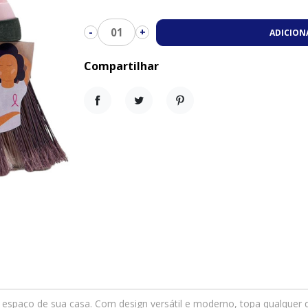
01
-
+
ADICION
Compartilhar
Compartilhar
Tweet
Pinterest
r espaço de sua casa. Com design versátil e moderno, topa qualquer