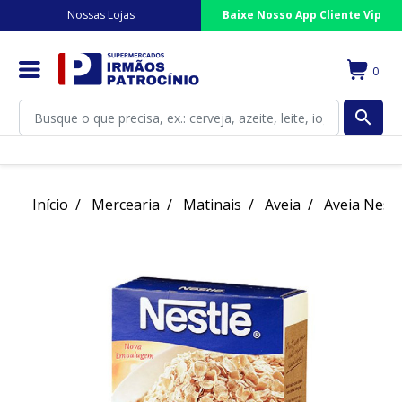
Nossas Lojas
Baixe Nosso App Cliente Vip
0
search
Início
Mercearia
Matinais
Aveia
Aveia Nestl