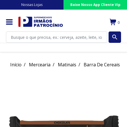
Nossas Lojas
Baixe Nosso App Cliente Vip
0
search
Início
Mercearia
Matinais
Barra De Cereais