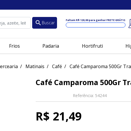
Faltam
R$ 120,00
para ganhar FRETE GRÁTIS
search
Buscar
Frios
Padaria
Hortifruti
Hi
ercearia
Matinais
Café
Café Camparoma 500Gr Trad
Café Camparoma 500Gr Tr
Referência:
54244
R$ 21,49