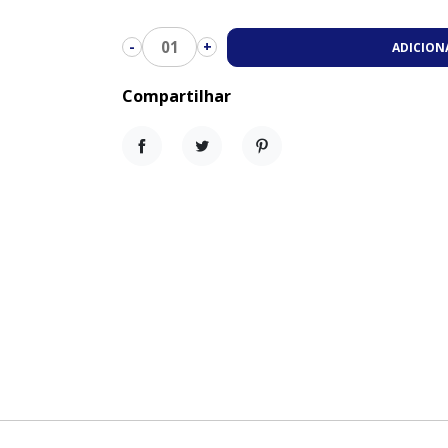
01
-
+
ADICION
Compartilhar
Compartilhar
Tweet
Pinterest