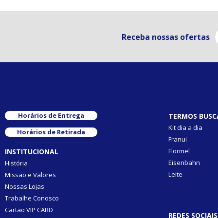
Receba nossas ofertas
Horários de Entrega
TERMOS BUSC
Kit dia a dia
Horários de Retirada
Franui
Flormel
INSTITUCIONAL
Eisenbahn
História
Leite
Missão e Valores
Nossas Lojas
Trabalhe Conosco
Cartão VIP CARD
REDES SOCIAIS