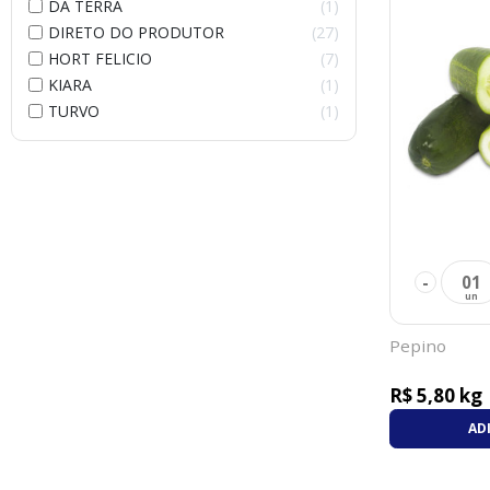
DA TERRA
1
DIRETO DO PRODUTOR
27
HORT FELICIO
7
KIARA
1
TURVO
1
-
01
Pepino
R$ 5,80 kg
AD