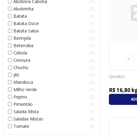
Abóbora Cabotia
1
Abobrinha
1
Batata
2
Batata Doce
1
Batata Salsa
1
Berinjela
1
Beterraba
1
Cebola
3
-
Cenoura
2
Chuchu
1
Jiló
1
Quiabo
Mandioca
3
R$ 16,80 k
Milho Verde
1
Pepino
2
AD
Pimentão
3
Salada Mista
1
Saladas Mistas
6
Tomate
4