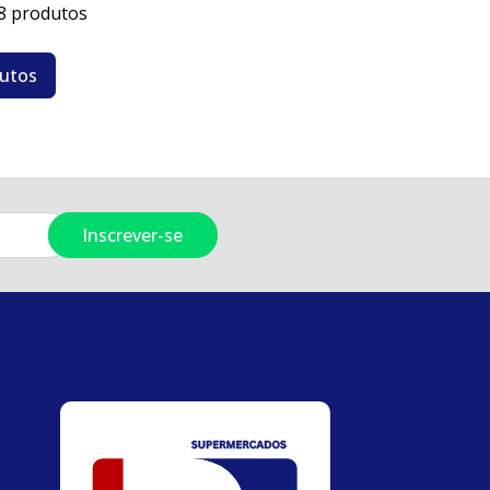
8 produtos
dutos