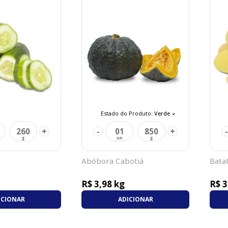
Estado do Produto:
Verde
+
-
+
-
260
01
850
Abóbora Caboti
Bata
R$ 3,98 kg
R$ 3
ICIONAR
ADICIONAR