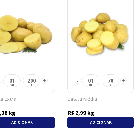
+
-
+
01
200
01
70
ta Extra
Batata Média
,98 kg
R$ 2,99 kg
ADICIONAR
ADICIONAR