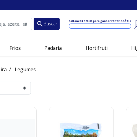
Faltam
R$ 120,00
para ganhar FRETE GRÁTIS
search
Buscar
Frios
Padaria
Hortifruti
Hi
ira
Legumes