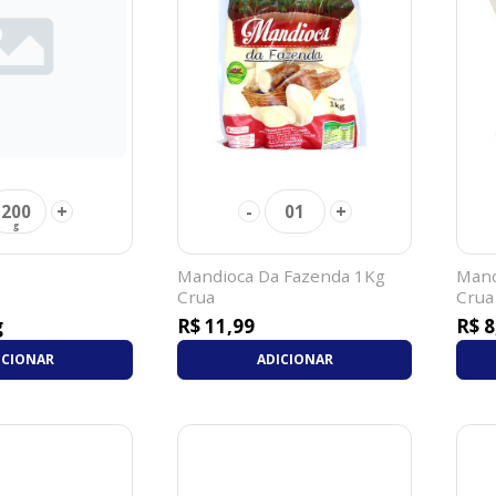
+
-
+
200
01
Mandioca Da Fazenda 1Kg
Mand
Crua
Crua
g
R$ 11,99
R$ 8
ICIONAR
ADICIONAR