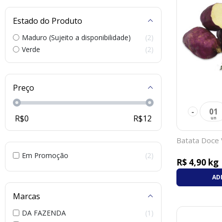
Estado do Produto
Maduro (Sujeito a disponibilidade)
2
Verde
2
Preço
-
01
R$
0
R$
12
Batata Doce
Em Promoção
2
R$ 4,90 kg
AD
Marcas
DA FAZENDA
1