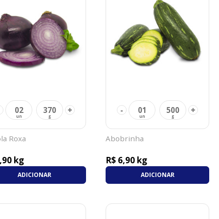
+
-
+
02
370
01
500
la Roxa
Abobrinha
,90 kg
R$ 6,90 kg
ADICIONAR
ADICIONAR