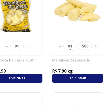
-
+
-
+
01
01
500
ioca Da Terra 700Gr
Mandioca Descascada
,99
R$ 7,90 kg
ADICIONAR
ADICIONAR